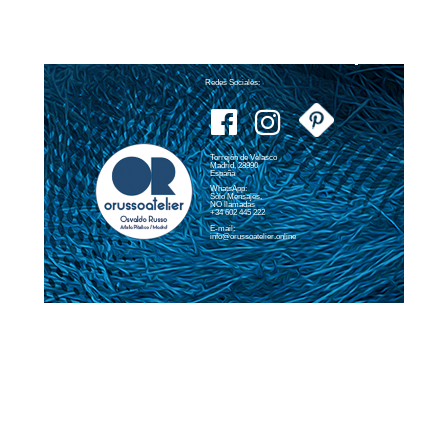
Redes Sociales:
Torrejón de Velasco
Madrid, 28990
España
WhatsApp:
Sólo Mensajes,
NO llamadas
+34 602 445 222
E-mail:
info@orussoatelier.online