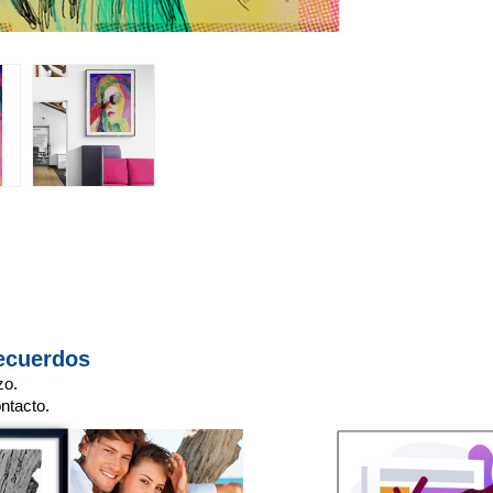
ecuerdos
zo.
ntacto.