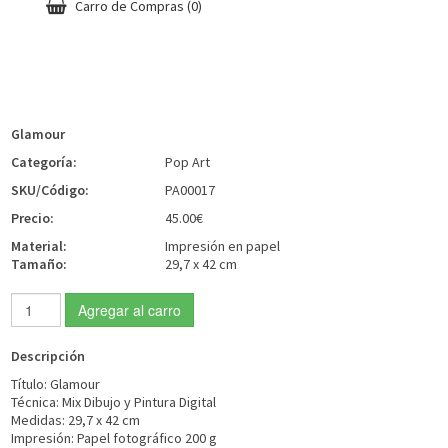
Carro de Compras
(0)
Glamour
Categoría:
Pop Art
SKU/Código:
PA00017
Precio:
45.00€
Material:
Impresión en papel
Tamaño:
29,7 x 42 cm
Agregar al carro
Descripción
Tí­tulo: Glamour
Técnica: Mix Dibujo y Pintura Digital
Medidas: 29,7 x 42 cm
Impresión: Papel fotográfico 200 g