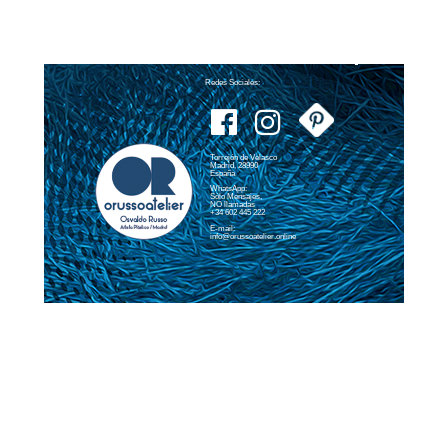
Redes Sociales:
Torrejón de Velasco
Madrid, 28990
España
WhatsApp:
Sólo Mensajes,
NO llamadas
+34 602 445 222
E-mail:
info@orussoatelier.online