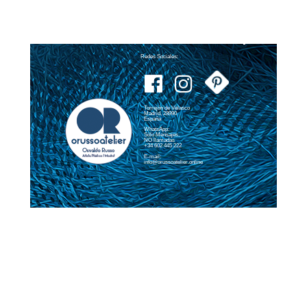
Redes Sociales:
Torrejón de Velasco
Madrid, 28990
España
WhatsApp:
Sólo Mensajes,
NO llamadas
+34 602 445 222
E-mail:
info@orussoatelier.online