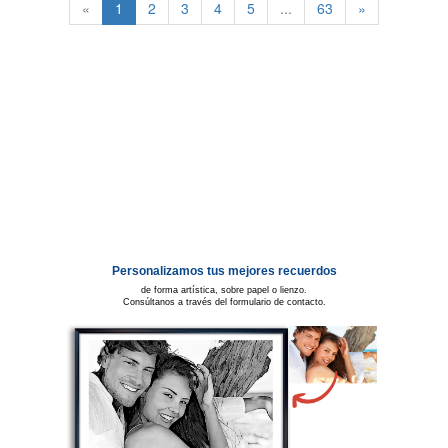
«
1
2
3
4
5
...
63
»
Personalizamos tus mejores recuerdos
de forma artística, sobre papel o lienzo.
Consúltanos a través del formulario de contacto.