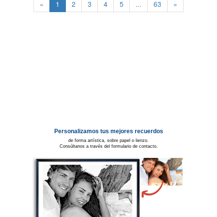
«
1
2
3
4
5
...
63
»
Personalizamos tus mejores recuerdos
de forma artística, sobre papel o lienzo.
Consúltanos a través del formulario de contacto.