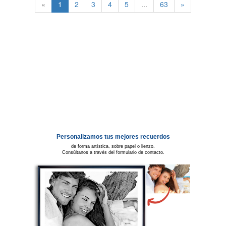
«
1
2
3
4
5
...
63
»
Personalizamos tus mejores recuerdos
de forma artística, sobre papel o lienzo.
Consúltanos a través del formulario de contacto.