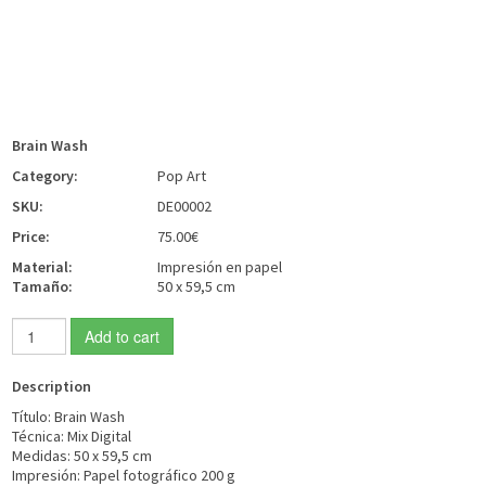
Brain Wash
Category:
Pop Art
SKU:
DE00002
Price:
75.00€
Material:
Impresión en papel
Tamaño:
50 x 59,5 cm
Add to cart
Description
Tí­tulo: Brain Wash
Técnica: Mix Digital
Medidas: 50 x 59,5 cm
Impresión: Papel fotográfico 200 g