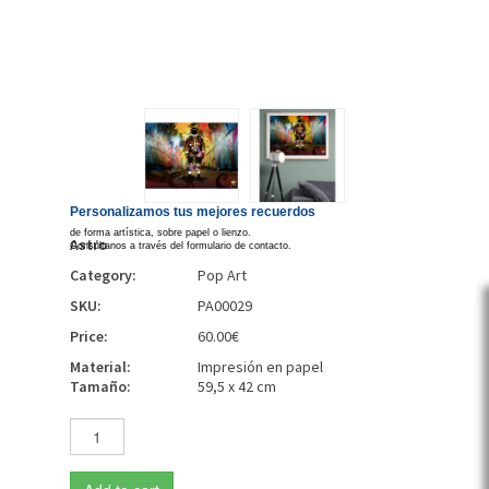
Personalizamos tus mejores recuerdos
de forma artística, sobre papel o lienzo.
Astro
Consúltanos a través del formulario de contacto.
Category:
Pop Art
SKU:
PA00029
Price:
60.00€
Material:
Impresión en papel
Tamaño:
59,5 x 42 cm